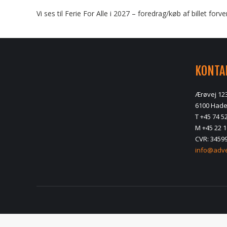
Vi ses til Ferie For Alle i 2027 – foredrag/køb af billet for
KONTA
Ærøvej 12
6100 Hade
T +45 74 5
M +45 22 1
CVR: 3459
info@adve