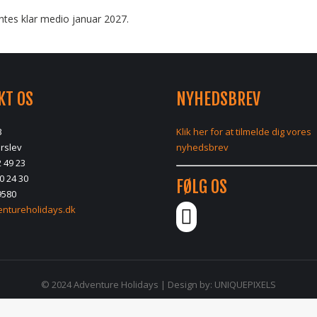
ventes klar medio januar 2027.
KT OS
NYHEDSBREV
3
Klik her for at tilmelde dig vores
rslev
nyhedsbrev
2 49 23
0 24 30
FØLG OS
9580
ntureholidays.dk
© 2024 Adventure Holidays | Design by:
UNIQUEPIXELS