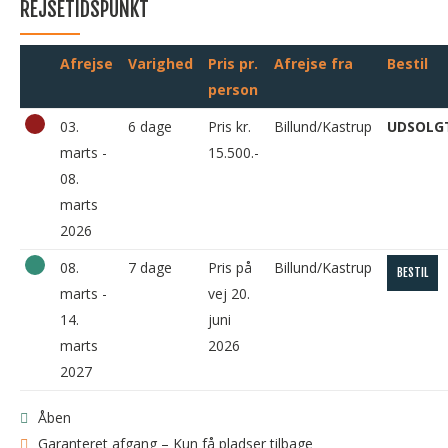
REJSETIDSPUNKT
Afrejse
Varighed
Pris pr.
Afrejse fra
Bestil
person
03.
6 dage
Pris kr.
Billund/Kastrup
UDSOLG
marts -
15.500.-
08.
marts
2026
08.
7 dage
Pris på
Billund/Kastrup
BESTIL
marts -
vej 20.
14.
juni
marts
2026
2027
Åben
Garanteret afgang – Kun få pladser tilbage