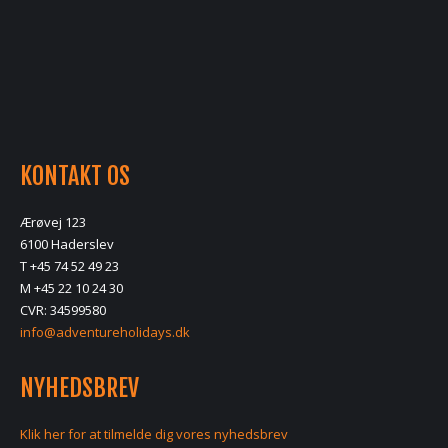
KONTAKT OS
Ærøvej 123
6100 Haderslev
T +45 74 52 49 23
M +45 22 10 24 30
CVR: 34599580
info@adventureholidays.dk
NYHEDSBREV
Klik her for at tilmelde dig vores nyhedsbrev