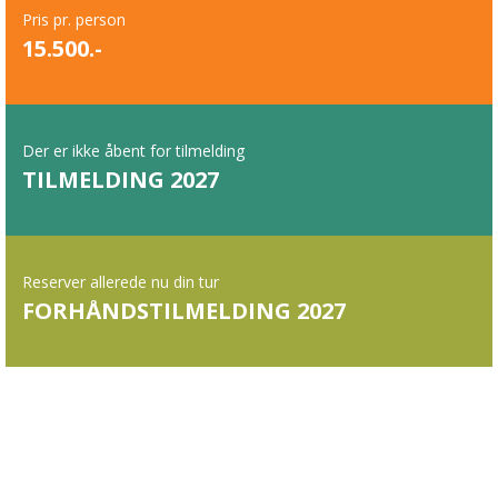
Pris pr. person
15.500.-
Der er ikke åbent for tilmelding
TILMELDING 2027
Reserver allerede nu din tur
FORHÅNDSTILMELDING 2027
UDFLUGTER, AKTIVITETER SAMT
FORPLEJNING REPRÆSENTERER EN STOR
VÆRDI