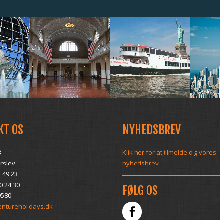
KT OS
NYHEDSBREV
3
Klik her for at tilmelde dig vores
rslev
nyhedsbrev
2 49 23
0 24 30
FØLG OS
9580
ntureholidays.dk