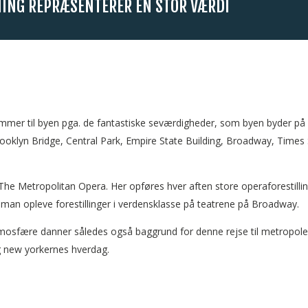
NING REPRÆSENTERER EN STOR VÆRDI
 kommer til byen pga. de fantastiske seværdigheder, som byen byder p
ooklyn Bridge, Central Park, Empire State Building, Broadway, Times
 The Metropolitan Opera. Her opføres hver aften store operaforestill
n man opleve forestillinger i verdensklasse på teatrene på Broadway.
osfære danner således også baggrund for denne rejse til metropolen.
g new yorkernes hverdag.