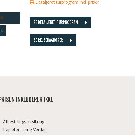
Detaljeret turprogram inkl. priser
il
SE DETALJERET TURPROGRAM
IL
SE REJSEDAGBØGER
PRISEN INKLUDERER IKKE
Afbestillingsforsikring
Rejseforsikring Verden