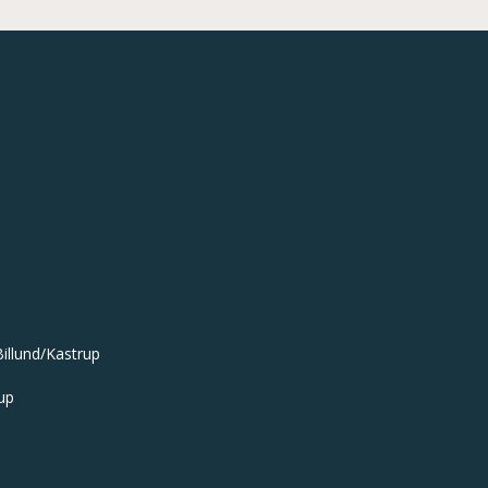
illund/Kastrup
up