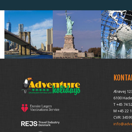
KONTA
Ærøvej 12
6100 Hade
T +45 74 5
M +45 22 1
CVR: 3459
info@adve