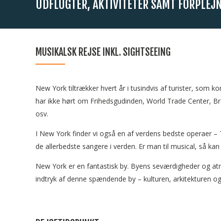
UDFLUGTER, AKTIVITETER SAMT FORPLEJ
MUSIKALSK REJSE INKL. SIGHTSEEING
New York tiltrækker hvert år i tusindvis af turister, som
har ikke hørt om Frihedsgudinden, World Trade Center, Br
osv.
I New York finder vi også en af verdens bedste operaer –
de allerbedste sangere i verden. Er man til musical, så ka
New York er en fantastisk by. Byens seværdigheder og atm
indtryk af denne spændende by – kulturen, arkitekturen o